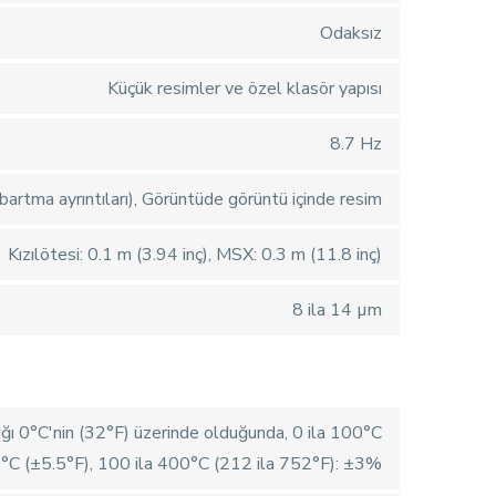
Odaksız
Küçük resimler ve özel klasör yapısı
8.7 Hz
artma ayrıntıları), Görüntüde görüntü içinde resim
Kızılötesi: 0.1 m (3.94 inç), MSX: 0.3 m (11.8 inç)
8 ila 14 µm
ığı 0°C'nin (32°F) üzerinde olduğunda, 0 ila 100°C
3°C (±5.5°F), 100 ila 400°C (212 ila 752°F): ±3%