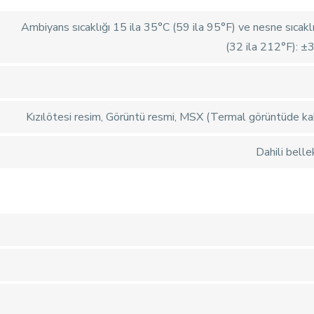
Ambiyans sıcaklığı 15 ila 35°C (59 ila 95°F) ve nesne sıcakl
(32 ila 212°F): ±
Kızılötesi resim, Görüntü resmi, MSX (Termal görüntüde kab
Dahili belle