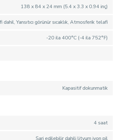
138 x 84 x 24 mm (5.4 x 3.3 x 0.94 inç)
 dahil, Yansıtıcı görünür sıcaklık, Atmosferik telafi
-20 ila 400°C (-4 ila 752°F)
Kapasitif dokunmatik
4 saat
Şarj edilebilir dahili lityum iyon pil