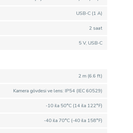
USB-C (1 A)
2 saat
5 V, USB-C
2 m (6.6 ft)
Kamera gövdesi ve lens: IP54 (IEC 60529)
-10 ila 50°C (14 ila 122°F)
-40 ila 70°C (-40 ila 158°F)