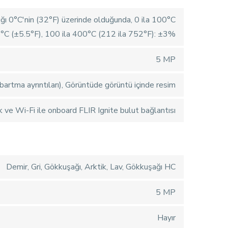
ığı 0°C'nin (32°F) üzerinde olduğunda, 0 ila 100°C
3°C (±5.5°F), 100 ila 400°C (212 ila 752°F): ±3%
5 MP
artma ayrıntıları), Görüntüde görüntü içinde resim
k ve Wi-Fi ile onboard FLIR Ignite bulut bağlantısı
Demir, Gri, Gökkuşağı, Arktik, Lav, Gökkuşağı HC
5 MP
Hayır