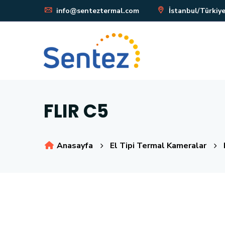
info@senteztermal.com
İstanbul/Türkiy
FLIR C5
Anasayfa
El Tipi Termal Kameralar