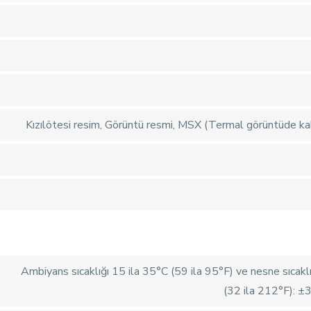
Kızılötesi resim, Görüntü resmi, MSX (Termal görüntüde kab
Ambiyans sıcaklığı 15 ila 35°C (59 ila 95°F) ve nesne sıcakl
(32 ila 212°F): ±