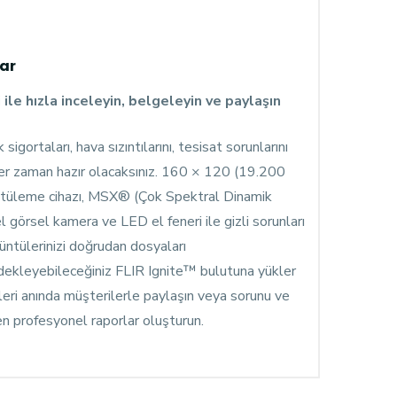
lar
ile hızla inceleyin, belgeleyin ve paylaşın
igortaları, hava sızıntılarını, tesisat sorunlarını
her zaman hazır olacaksınız. 160 × 120 (19.200
ntüleme cihazı, MSX® (Çok Spektral Dinamik
görsel kamera ve LED el feneri ile gizli sorunları
üntülerinizi doğrudan dosyaları
dekleyebileceğiniz FLIR Ignite™ bulutuna yükler
leri anında müşterilerle paylaşın veya sorunu ve
en profesyonel raporlar oluşturun.